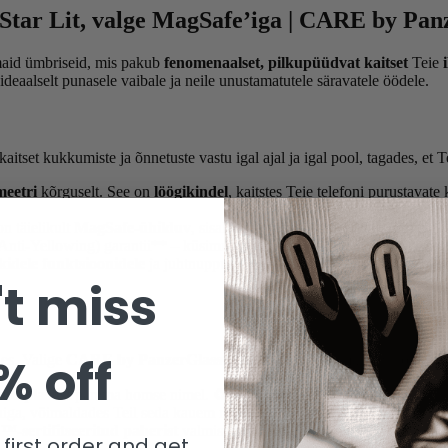
Star Lit, valge MagSafe’iga | CARE by Pa
aid ümbriseid, mis pakub
fenomenaalset, pilkupüüdvat kaitset
Teie
deaalselt punasele vaibale ja neile unustamatutele säravatele öödele.
tset kukkumiste ja õnnetuste vastu igal ajal ja igal pool, tagades, et Tei
meetri
kõrguselt. See on
löögikindel
, kaitstes Teie telefoni purustavat
on täielikult
MagSafe-ühilduv
, sisaldades stiilset
valget MagSafe
rõnga
ti-Yellowing) garantii** – küsimusi esitamata – säilitades oma pimestav
kidele funktsioonidele
ja juhtnuppudele. Sellel on ka
täiustatud kaam
t miss
% off
des. Valige
CARE by PanzerGlass®
, et näidata maailmale, et hoolite
ud plastist
parema homse nimel. ♻️
iga, võimaldades Teil seda kauem nautida.
-sertifitseeritud paberist
valmistatud karp. 🌳
first order and get