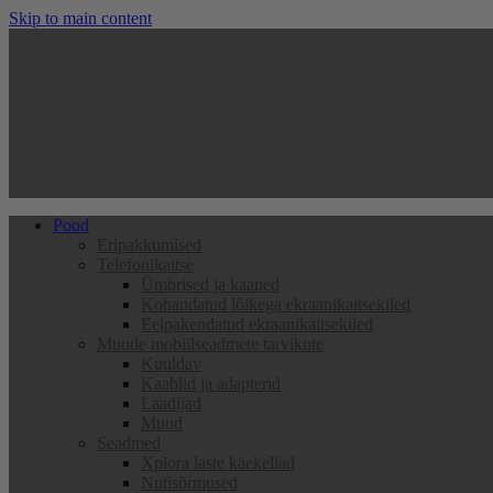
Skip to main content
Pood
Eripakkumised
Telefonikaitse
Ümbrised ja kaaned
Kohandatud lõikega ekraanikaitsekiled
Eelpakendatud ekraanikaitsekiled
Muude mobiilseadmete tarvikute
Kuuldav
Kaablid ja adapterid
Laadijad
Muud
Seadmed
Xplora laste käekellad
Nutisõrmused