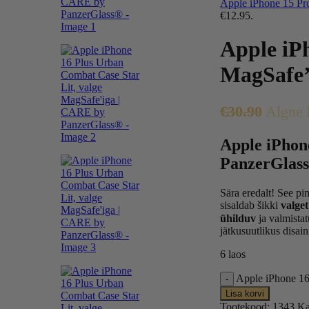
Apple iPhone 15 Pr
€12.95.
Apple iP
MagSafe’
€
30.90
Algne 
Apple iPhon
PanzerGlas
Sära eredalt! See p
sisaldab šikki
valge
ühilduv
ja valmista
jätkusuutlikus disain
6 laos
Apple iPhone 16
Lisa korvi
Tootekood:
1343
Ka