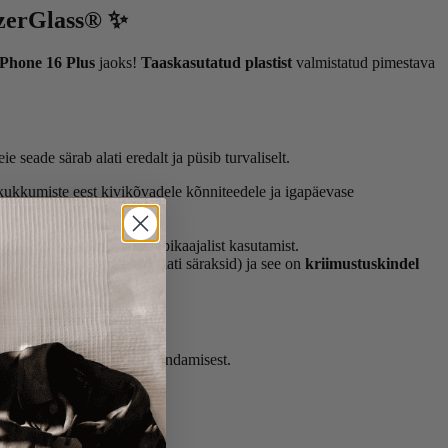
nzerGlass® ✨
iPhone 16 Plus
jaoks!
Taaskasutatud plastist
valmistatud pimestava
e seade särab alati eredalt ja püsib turvaliselt.
e kukkumiste eest kivikõvadele kõnniteedele ja igapäevase
st vaevatuks laadimiseks.
a välimuse isegi pärast pikaajalist kasutamist.
erakaitse
(et Teie selfid alati säraksid) ja see on
kriimustuskindel
 oma tehnoloogia eluea pikendamisest.