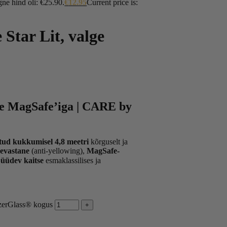
ne hind oli: €25.90.
€
12.95
Current price is:
Star Lit, valge
ge MagSafe’iga | CARE by
itud kukkumisel 4,8 meetri
kõrguselt ja
sevastane
(anti-yellowing),
MagSafe-
üüdev kaitse
esmaklassilises ja
nzerGlass® kogus