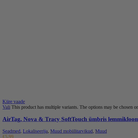
Kiire vaade
Vali
This product has multiple variants. The options may be chosen o
AirTag, Nova & Tracy SoftTouch ümbris lemmikloo
Seadmed
,
Lokaliseerija
,
Muud mobiilitarvikud
,
Muud
€
5.99