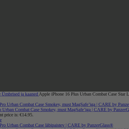
e
Ümbrised ja kaaned
Apple iPhone 16 Plus Urban Combat Case Star L
ro Urban Combat Case Smokey, must MagSafe’iga | CARE by Panzer
nt price is: €14.95.
e