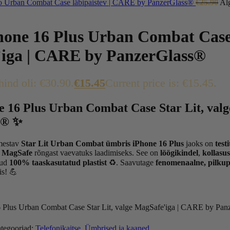
o Urban Combat Case läbipaistev | CARE by PanzerGlass®
€
25.90
Alg
hone 16 Plus Urban Combat Case 
iga | CARE by PanzerGlass®
hind oli: €30.90.
€
15.45
Current price is: €15.45.
e 16 Plus Urban Combat Case Star Lit, val
s® ✨
imestav
Star Lit Urban Combat ümbris
iPhone 16 Plus
jaoks on
test
t MagSafe
rõngast vaevatuks laadimiseks. See on
löögikindel
,
kollasu
tud
100% taaskasutatud plastist
♻️. Saavutage
fenomenaalne, pilkup
is! 💪
 Plus Urban Combat Case Star Lit, valge MagSafe'iga | CARE by Pa
tegooriad:
Telefonikaitse
,
Ümbrised ja kaaned