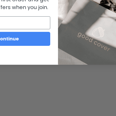
fers when you join.
ontinue