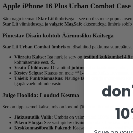
Apple iPhone 16 Plus Urban Combat Case 
Sära nagu teemant
Star Lit
ümbrisega – see on üks meie populaarsem
Star Lit
viimistlusega ja
valgete MagSafe
aktsentidega ümbris sobib i
Pimestav Disain kohtub Äärmusliku Kaitsega
Star Lit Urban Combat ümbris
on disainitud pakkuma suurepärast kai
Võrratu Kaitse:
Iga nurk ja serv on
testitud kukkumisel 4,8 
kohmitsemise eest. 💪
Veatu Ühilduvus:
Disainitud
juhtmevaba laadimise
jaoks ja 
Kestev Selgus:
Kaasas on meie **1-aastane kollasusevastane (An
Täielik Funktsionaalsus:
Nautige
täielikku juurdepääsu kõi
don'
igapäevaelu ohtude vastu.
Julge Hoolida: Loodud Kestma
10
See on tipptasemel kaitse, mis on loodud jätkusuutlikkust silmas pida
Jätkusuutlik Valik:
Ümbris on valmistatud
100% taaskasutat
Pikem Eluiga:
See vastupidav disain pikendab Teie seadme elu
Keskkonnasõbralik Pakend:
Kaasas on taaskasutatavast
FSC™
Save on your 