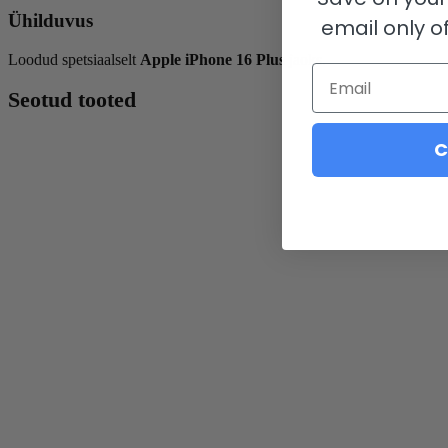
Ühilduvus
email only of
Loodud spetsiaalselt
Apple iPhone 16 Plus
jaoks.
Email
Seotud tooted
C