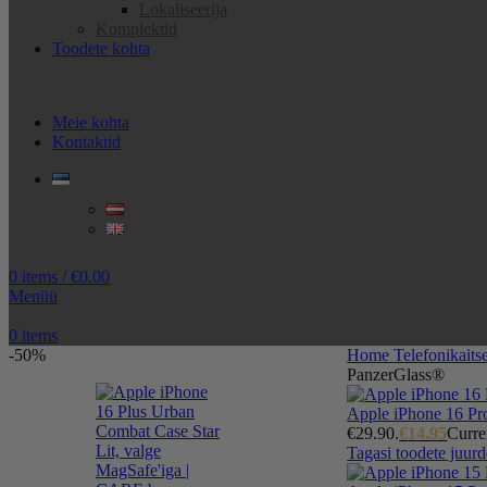
Lokaliseerija
Komplektid
Toodete kohta
Meie kohta
Kontaktid
0
items
/
€
0.00
Menüü
0
items
-50%
Home
Telefonikaits
PanzerGlass®
Apple iPhone 16 P
€29.90.
€
14.95
Curre
Tagasi toodete juurd