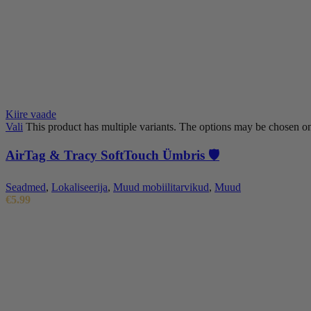
Kiire vaade
Vali
This product has multiple variants. The options may be chosen o
AirTag & Tracy SoftTouch Ümbris 🛡️
Seadmed
,
Lokaliseerija
,
Muud mobiilitarvikud
,
Muud
€
5.99