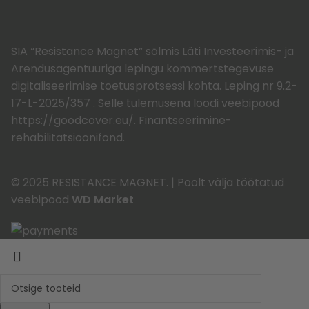
SIA “Resistance Magnet” sõlmis Läti Investeerimis- ja
Arendusagentuuriga lepingu kommertstegevuse
digitaliseerimise toetusprotsessi kohta. Leping nr 9.2-
17-L-2025/357 . Selle tulemusena loodi veebipood
https://goodcover.eu/. Finantseerimine-
rehabilitatsioonifond.
© 2025 RESISTANCE MAGNET.
|
Poolt välja töötatud
veebipood
WD Market