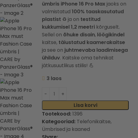
ümbris
iPhone 16 Pro Max
jaoks on
valmistatud
100% taaskasutatud
plastist
♻️ ja on
testitud
kukkumisel 1,2 meetri
kõrguselt.
Sellel on
õhuke disain
,
löögikindel
kaitse,
täiustatud kaamerakaitse
ja see on
juhtmevaba laadimisega
ühilduv
. Kaitske oma tehnikat
jätkusuutlikus stiilis! 💪
3 laos
Lisa korvi
Tootekood:
1396
Kategooriad:
Telefonikaitse
,
Ümbrised ja kaaned
Share: