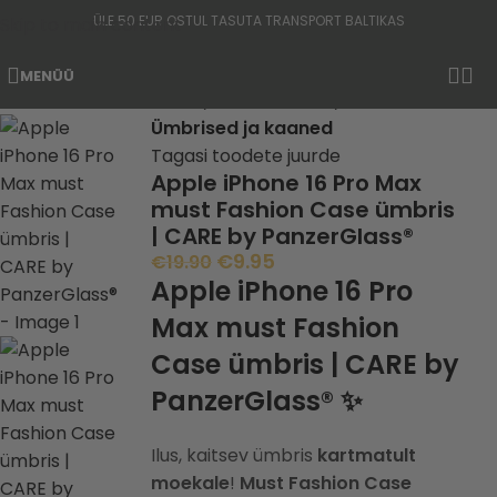
ÜLE 50 EUR OSTUL TASUTA TRANSPORT BALTIKAS
Skip to main content
MENÜÜ
-50%
Home
Telefonikaitse
Ümbrised ja kaaned
Tagasi toodete juurde
Apple iPhone 16 Pro Max
must Fashion Case ümbris
| CARE by PanzerGlass®
€
9.95
€
19.90
Apple iPhone 16 Pro
Max must Fashion
Case ümbris | CARE by
PanzerGlass® ✨
Ilus, kaitsev ümbris
kartmatult
moekale
!
Must Fashion Case