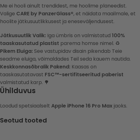
Me ei hooli ainult trendidest, me hoolime planeedist.
Valige
CARE by PanzerGlass®
, et näidata maailmale, et
hoolite jätkusuutlikkusest ja eneseväljendusest.
Jätkusuutlik Valik:
Iga ümbris on valmistatud
100%
taaskasutatud plastist
parema homse nimel. ♻️
Pikem Eluiga:
See vastupidav disain pikendab Teie
seadme eluiga, võimaldades Teil seda kauem nautida.
Keskkonnasõbralik Pakend:
Kaasas on
taaskasutatavast
FSC™-sertifitseeritud paberist
valmistatud karp. 🌳
Ühilduvus
Loodud spetsiaalselt
Apple iPhone 16 Pro Max
jaoks.
Seotud tooted