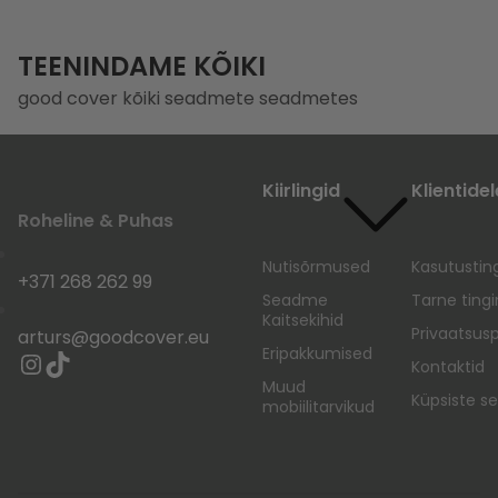
TEENINDAME KÕIKI
good cover kõiki seadmete seadmetes
Kiirlingid
Klientidel
Roheline & Puhas
Nutisõrmused
Kasutusti
+371 268 262 99
Seadme
Tarne ting
Kaitsekihid
Privaatsuspo
arturs@goodcover.eu
Eripakkumised
Kontaktid
Muud
Küpsiste s
mobiilitarvikud