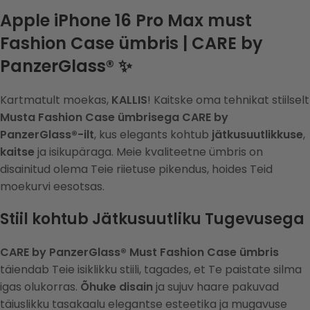
Apple iPhone 16 Pro Max must
Fashion Case ümbris | CARE by
PanzerGlass® ✨
Kartmatult moekas,
KALLIS
! Kaitske oma tehnikat stiilselt
Musta Fashion Case ümbrisega
CARE by
PanzerGlass®-ilt
, kus elegants kohtub
jätkusuutlikkuse
,
kaitse
ja isikupäraga. Meie kvaliteetne ümbris on
disainitud olema Teie riietuse pikendus, hoides Teid
moekurvi eesotsas.
Stiil kohtub Jätkusuutliku Tugevusega
CARE by PanzerGlass® Must Fashion Case ümbris
täiendab Teie isiklikku stiili, tagades, et Te paistate silma
igas olukorras.
Õhuke disain
ja sujuv haare pakuvad
täiuslikku tasakaalu elegantse esteetika ja mugavuse