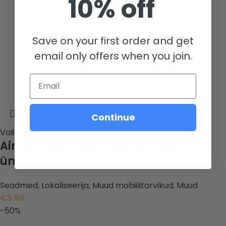
10% off
Save on your first order and get
email only offers when you join.
Email
Continue
Vali
AirTag, Nova & Tracy SoftTouch
ümbris lemmikloomadele
Seadmed
,
Lokaliseerija
,
Muud mobiilitarvikud
,
Muud
€
5.99
-50%