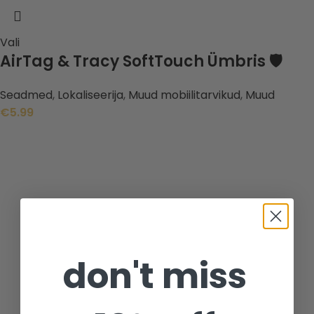
Vali
AirTag & Tracy SoftTouch Ümbris 🛡️
Seadmed
,
Lokaliseerija
,
Muud mobiilitarvikud
,
Muud
€
5.99
don't miss