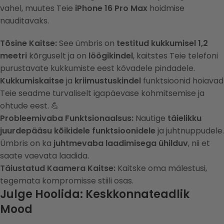
vahel, muutes Teie
iPhone 16 Pro Max
hoidmise
nauditavaks.
Tõsine Kaitse:
See ümbris on
testitud kukkumisel 1,2
meetri
kõrguselt ja on
löögikindel
, kaitstes Teie telefoni
purustavate kukkumiste eest kõvadele pindadele.
Kukkumiskaitse
ja
kriimustuskindel
funktsioonid hoiavad
Teie seadme turvaliselt igapäevase kohmitsemise ja
ohtude eest. 💪
Probleemivaba Funktsionaalsus:
Nautige
täielikku
juurdepääsu kõikidele funktsioonidele
ja juhtnuppudele.
Ümbris on ka
juhtmevaba laadimisega ühilduv
, nii et
saate vaevata laadida.
Täiustatud Kaamera Kaitse:
Kaitske oma mälestusi,
tegemata kompromisse stiili osas.
Julge Hoolida: Keskkonnateadlik
Mood