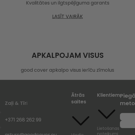
Kvalitātes un ilgtspējīguma garants
LASĪT VAIRĀK
APKALPOJAM VISUS
good cover apkalpo visus ierīču zīmolus
Ātrās
Klientiem
Pieg
saites
meto
Zaļi & Tīr
i
+371 268 262 99
Lietošanas
noteikumi
arturs@goodcover.eu
Viedie