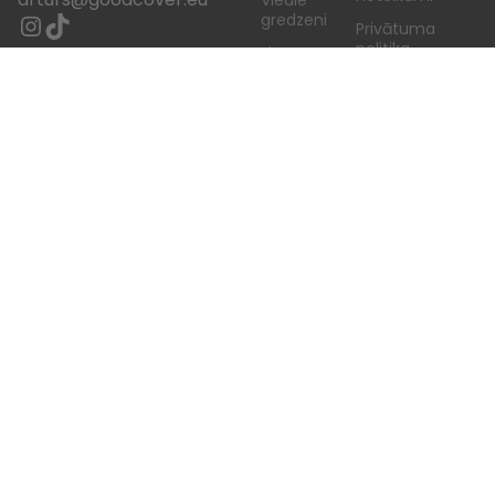
gredzeni
Privātuma
politika
Ekrānu
aizsardzība
Piegāde
Īpašie
Kontakti
piedāvājumi
Sīkdatņu
Citi mobilo
iestatījumi
ierīču
aksesuāri
SIA “Resistance Magnet” noslēdza līgumu ar Latvijas
Investīciju un attīstības aģentūru par atbalsta
procesu digitalizācijai komercdarbībā. Līgums Nr.9.2-
17-L-2025/357. Rezultātā tika izveidots interneta
veikals
https://goodcover.eu/
. Finansē -