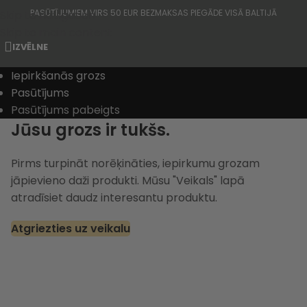
PASŪTĪJUMIEM VIRS 50 EUR BEZMAKSAS PIEGĀDE VISĀ BALTIJĀ
Skip to navigation
Skip to main content
IZVĒLNE
Iepirkšanās grozs
Pasūtījums
Pasūtījums pabeigts
Jūsu grozs ir tukšs.
Pirms turpināt norēķināties, iepirkumu grozam
jāpievieno daži produkti. Mūsu "Veikals" lapā
atradīsiet daudz interesantu produktu.
Atgriezties uz veikalu