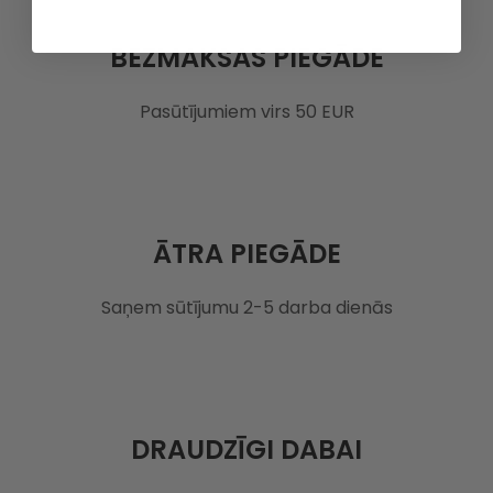
BEZMAKSAS PIEGĀDE
Pasūtījumiem virs 50 EUR
ĀTRA PIEGĀDE
Saņem sūtījumu 2-5 darba dienās
DRAUDZĪGI DABAI