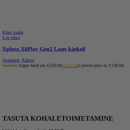
Kiire vaade
Loe edasi
Xplora X6Play Gen2 Laste käekell
Seadmed
,
Xplora
€
229.00
Algne hind oli: €229.00.
€
139.00
Current price is: €139.00.
TASUTA KOHALETOIMETAMINE