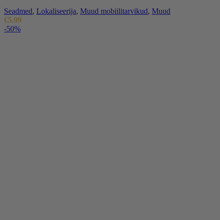
Seadmed
,
Lokaliseerija
,
Muud mobiilitarvikud
,
Muud
€
5.99
-50%