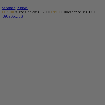
Seadmed
,
Xplora
€
169.00
Algne hind oli: €169.00.
€
99.00
Current price is: €99.00.
-39%
Sold out