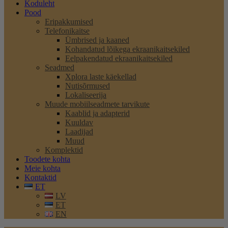
Koduleht
Pood
Eripakkumised
Telefonikaitse
Ümbrised ja kaaned
Kohandatud lõikega ekraanikaitsekiled
Eelpakendatud ekraanikaitsekiled
Seadmed
Xplora laste käekellad
Nutisõrmused
Lokaliseerija
Muude mobiilseadmete tarvikute
Kaablid ja adapterid
Kuuldav
Laadijad
Muud
Komplektid
Toodete kohta
Meie kohta
Kontaktid
ET
LV
ET
EN