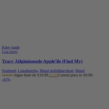
Kiire vaade
Lisa korvi
Tracy Jälgimisseade Apple’ile (Find My)
Seadmed
,
Lokaliseerija
,
Muud mobiilitarvikud
,
Muud
€
19.99
Algne hind oli: €19.99.
€
9.99
Current price is: €9.99.
-41%