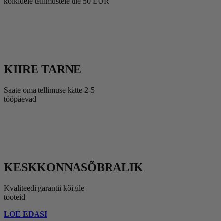
kõikidele tellimustele üle 50 EUR
KIIRE TARNE
Saate oma tellimuse kätte 2-5
tööpäevad
KESKKONNASÕBRALIK
Kvaliteedi garantii kõigile
tooteid
LOE EDASI