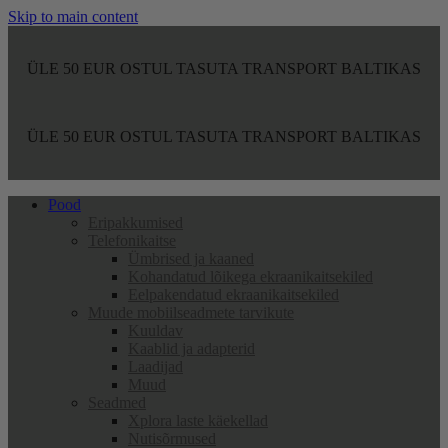
Skip to main content
ÜLE 50 EUR OSTUL TASUTA TRANSPORT BALTIKAS
ÜLE 50 EUR OSTUL TASUTA TRANSPORT BALTIKAS
Pood
Eripakkumised
Telefonikaitse
Ümbrised ja kaaned
Kohandatud lõikega ekraanikaitsekiled
Eelpakendatud ekraanikaitsekiled
Muude mobiilseadmete tarvikute
Kuuldav
Kaablid ja adapterid
Laadijad
Muud
Seadmed
Xplora laste käekellad
Nutisõrmused