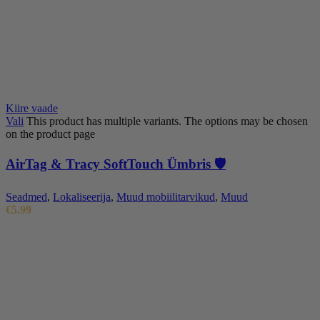
Kiire vaade
Vali
This product has multiple variants. The options may be chosen
on the product page
AirTag & Tracy SoftTouch Ümbris 🛡️
Seadmed
,
Lokaliseerija
,
Muud mobiilitarvikud
,
Muud
€
5.99