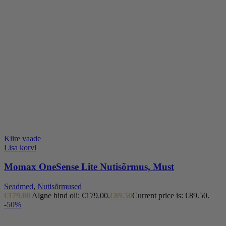
Kiire vaade
Lisa korvi
Momax OneSense Lite Nutisõrmus, Must
Seadmed
,
Nutisõrmused
€
179.00
Algne hind oli: €179.00.
€
89.50
Current price is: €89.50.
-50%