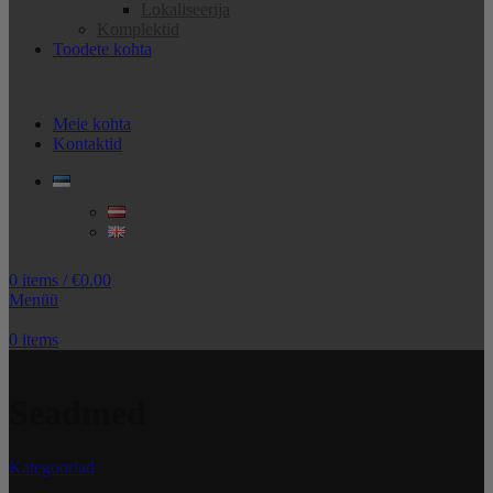
Lokaliseerija
Komplektid
Toodete kohta
Meie kohta
Kontaktid
0
items
/
€
0.00
Menüü
0
items
Seadmed
Kategooriad