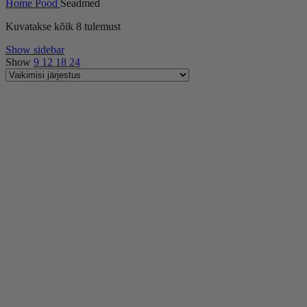
Home
Pood
Seadmed
Kuvatakse kõik 8 tulemust
Show sidebar
Show
9
12
18
24