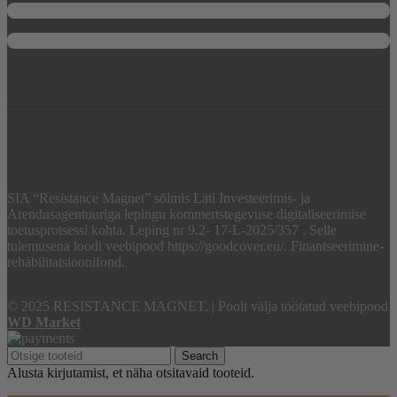
SIA “Resistance Magnet” sõlmis Läti Investeerimis- ja
Arendusagentuuriga lepingu kommertstegevuse digitaliseerimise
toetusprotsessi kohta. Leping nr 9.2- 17-L-2025/357 . Selle
tulemusena loodi veebipood https://goodcover.eu/. Finantseerimine-
rehabilitatsioonifond.
© 2025 RESISTANCE MAGNET.
|
Poolt välja töötatud veebipood
WD Market
Search
Alusta kirjutamist, et näha otsitavaid tooteid.