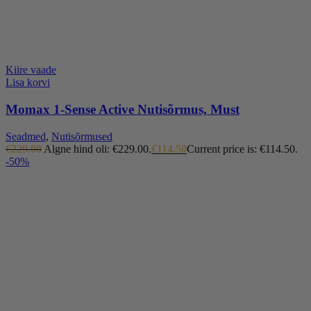
Kiire vaade
Lisa korvi
Momax 1-Sense Active Nutisõrmus, Must
Seadmed
,
Nutisõrmused
€
229.00
Algne hind oli: €229.00.
€
114.50
Current price is: €114.50.
-50%