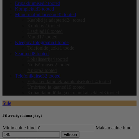
Eripakkumised
2 tooted
Komplektid
3 tooted
Muud mobiilitarvikud
35 tooted
Kaablid ja adapterid
24 tooted
Kuuldav
2 tooted
Laadijad
16 tooted
Muud
17 tooted
Kleepuv fotograafia
1 toode
Telefonide jaoks
1 toode
Seadmed
8 tooted
Lokaliseerija
4 tooted
Nutisõrmused
2 tooted
Xplora
2 tooted
Telefonikaitse
32 tooted
Eelpakendatud ekraanikaitsekiled
14 tooted
Ümbrised ja kaaned
19 tooted
Kohandatud lõikega ekraanikaitsekiled
3 tooted
Sule
Filtreerige hinna järgi
Minimaalne hind
Maksimaalne hind
Filtreeri