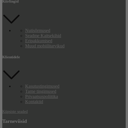
Kiirlingid
Nutisõrmused
Seadme Kaitsekihid
Eripakkumised
Muud mobiilitarvikud
Klientidele
Kasutustingimused
Tarne tingimused
Privaatsuspoliitika
Kontaktid
Küpsiste seaded
Tarneviisid