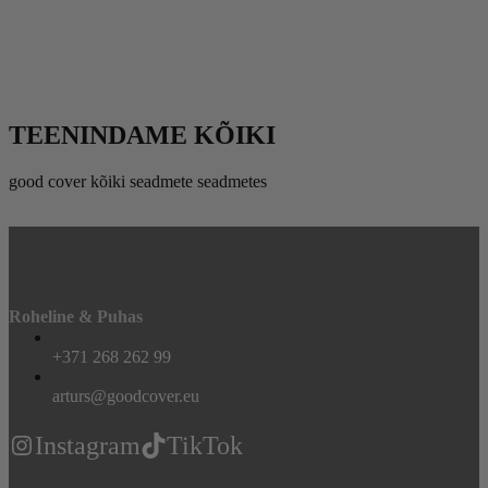
TEENINDAME KÕIKI
good cover kõiki seadmete seadmetes
Roheline & Puhas
+371 268 262 99
arturs@goodcover.eu
Instagram
TikTok