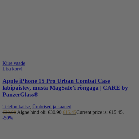
Kiire vaade
Lisa korvi
Apple iPhone 15 Pro Urban Combat Case
läbipaistev, musta MagSafe’i rõngaga | CARE by
PanzerGlass®
Telefonikaitse
,
Ümbrised ja kaaned
€
30.90
Algne hind oli: €30.90.
€
15.45
Current price is: €15.45.
-50%