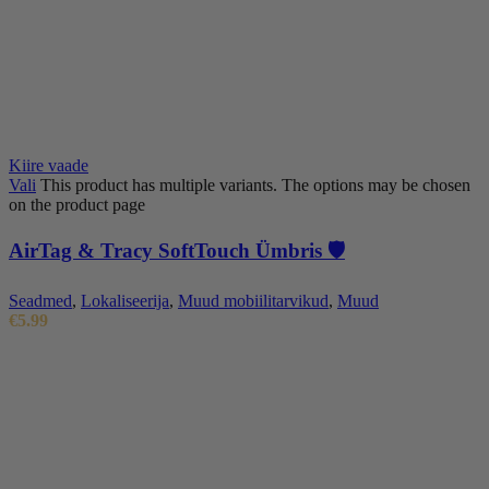
Kiire vaade
Vali
This product has multiple variants. The options may be chosen
on the product page
AirTag & Tracy SoftTouch Ümbris 🛡️
Seadmed
,
Lokaliseerija
,
Muud mobiilitarvikud
,
Muud
€
5.99