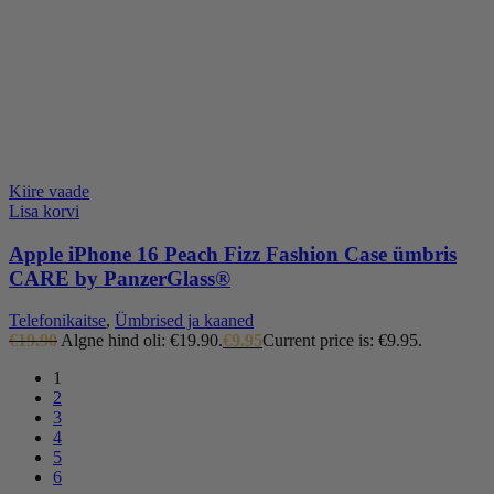
Kiire vaade
Lisa korvi
Apple iPhone 16 Peach Fizz Fashion Case ümbris
CARE by PanzerGlass®
Telefonikaitse
,
Ümbrised ja kaaned
€
19.90
Algne hind oli: €19.90.
€
9.95
Current price is: €9.95.
1
2
3
4
5
6