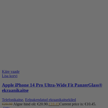
Kiire vaade
Lisa korvi
Apple iPhone 14 Pro Ultra-Wide Fit PanzerGlass®
ekraanikaitse
Telefonikaitse
,
Eelpakendatud ekraanikaitsekiled
€
20.90
Algne hind oli: €20.90.
€
10.45
Current price is: €10.45.