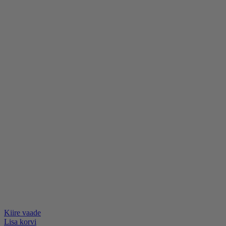
Kiire vaade
Lisa korvi