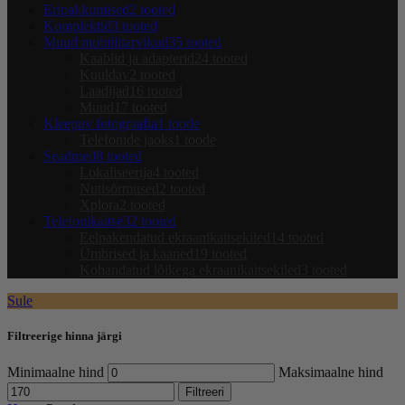
Eripakkumised
2 tooted
Komplektid
3 tooted
Muud mobiilitarvikud
35 tooted
Kaablid ja adapterid
24 tooted
Kuuldav
2 tooted
Laadijad
16 tooted
Muud
17 tooted
Kleepuv fotograafia
1 toode
Telefonide jaoks
1 toode
Seadmed
8 tooted
Lokaliseerija
4 tooted
Nutisõrmused
2 tooted
Xplora
2 tooted
Telefonikaitse
32 tooted
Eelpakendatud ekraanikaitsekiled
14 tooted
Ümbrised ja kaaned
19 tooted
Kohandatud lõikega ekraanikaitsekiled
3 tooted
Sule
Filtreerige hinna järgi
Minimaalne hind
Maksimaalne hind
Filtreeri