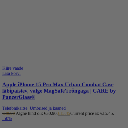
Kiire vaade
Lisa korvi
Apple iPhone 15 Pro Max Urban Combat Case
läbipaistev, valge MagSafe’i rõngaga | CARE by
PanzerGlass®
Telefonikaitse
,
Ümbrised ja kaaned
€
30.90
Algne hind oli: €30.90.
€
15.45
Current price is: €15.45.
-50%