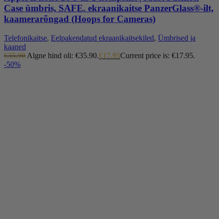
Case ümbris, SAFE. ekraanikaitse PanzerGlass®️-ilt,
kaamerarõngad (Hoops for Cameras)
Telefonikaitse
,
Eelpakendatud ekraanikaitsekiled
,
Ümbrised ja
kaaned
€
35.90
Algne hind oli: €35.90.
€
17.95
Current price is: €17.95.
-50%