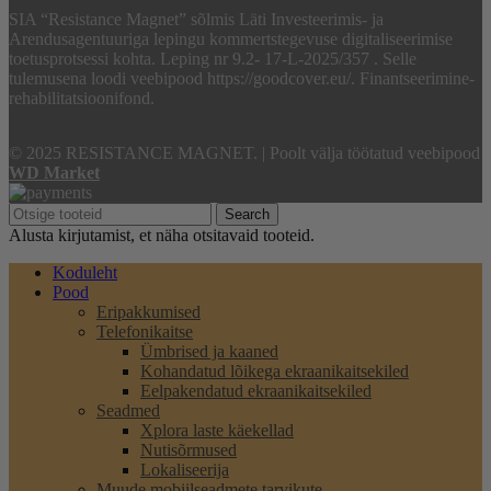
SIA “Resistance Magnet” sõlmis Läti Investeerimis- ja
Arendusagentuuriga lepingu kommertstegevuse digitaliseerimise
toetusprotsessi kohta. Leping nr 9.2- 17-L-2025/357 . Selle
tulemusena loodi veebipood https://goodcover.eu/. Finantseerimine-
rehabilitatsioonifond.
© 2025 RESISTANCE MAGNET.
|
Poolt välja töötatud veebipood
WD Market
Search
Alusta kirjutamist, et näha otsitavaid tooteid.
Koduleht
Pood
Eripakkumised
Telefonikaitse
Ümbrised ja kaaned
Kohandatud lõikega ekraanikaitsekiled
Eelpakendatud ekraanikaitsekiled
Seadmed
Xplora laste käekellad
Nutisõrmused
Lokaliseerija
Muude mobiilseadmete tarvikute