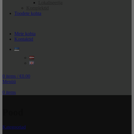
Lokaliseerija
Komplektid
Toodete kohta
Meie kohta
Kontaktid
0
items
/
€
0.00
Menüü
0
items
Pood
Kategooriad