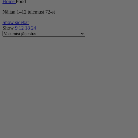
Home
Pood
Näitan 1–12 tulemust 72-st
Show sidebar
Show
9
12
18
24