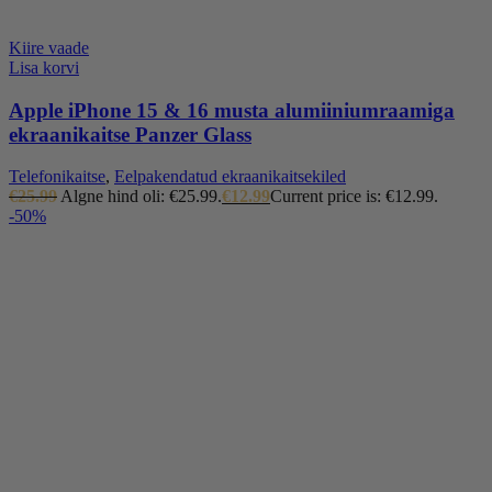
Kiire vaade
Lisa korvi
Apple iPhone 15 & 16 musta alumiiniumraamiga
ekraanikaitse Panzer Glass
Telefonikaitse
,
Eelpakendatud ekraanikaitsekiled
€
25.99
Algne hind oli: €25.99.
€
12.99
Current price is: €12.99.
-50%