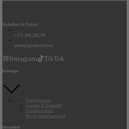
Roheline & Puhas
+371 268 262 99
arturs@goodcover.eu
Instagram
TikTok
Kiirlingid
Nutisõrmused
Seadme Kaitsekihid
Eripakkumised
Muud mobiilitarvikud
Klientidele