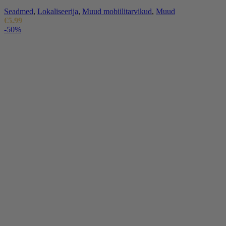
Seadmed
,
Lokaliseerija
,
Muud mobiilitarvikud
,
Muud
€
5.99
-50%