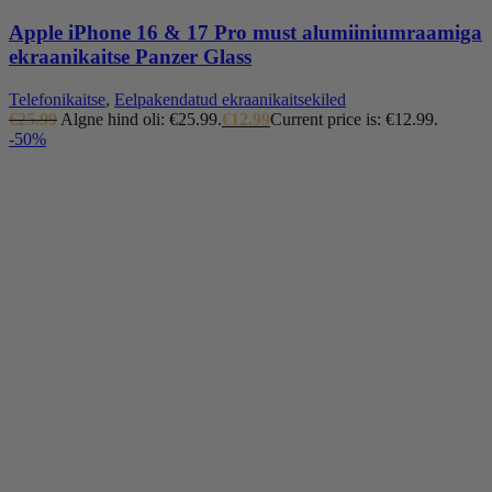
Apple iPhone 16 & 17 Pro must alumiiniumraamiga
ekraanikaitse Panzer Glass
Telefonikaitse
,
Eelpakendatud ekraanikaitsekiled
€
25.99
Algne hind oli: €25.99.
€
12.99
Current price is: €12.99.
-50%