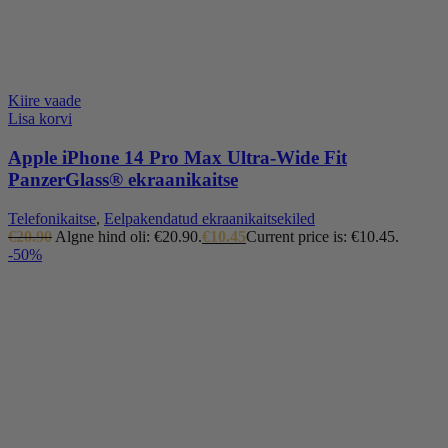
Kiire vaade
Lisa korvi
Apple iPhone 14 Pro Max Ultra-Wide Fit
PanzerGlass® ekraanikaitse
Telefonikaitse
,
Eelpakendatud ekraanikaitsekiled
€
20.90
Algne hind oli: €20.90.
€
10.45
Current price is: €10.45.
-50%