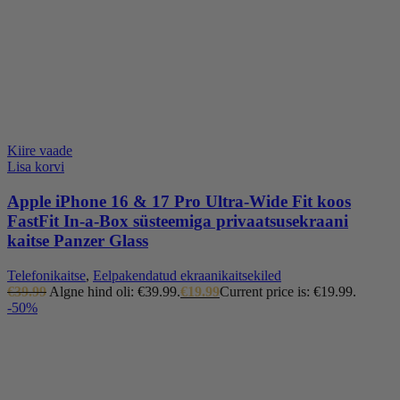
Kiire vaade
Lisa korvi
Apple iPhone 16 & 17 Pro Ultra-Wide Fit koos
FastFit In-a-Box süsteemiga privaatsusekraani
kaitse Panzer Glass
Telefonikaitse
,
Eelpakendatud ekraanikaitsekiled
€
39.99
Algne hind oli: €39.99.
€
19.99
Current price is: €19.99.
-50%