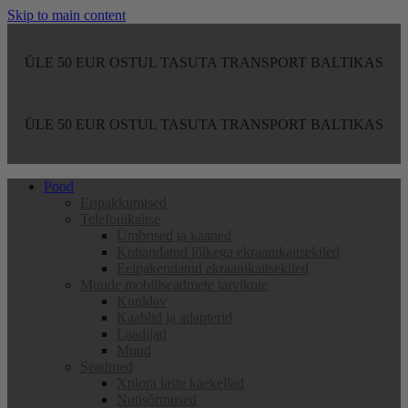
Skip to main content
ÜLE 50 EUR OSTUL TASUTA TRANSPORT BALTIKAS
ÜLE 50 EUR OSTUL TASUTA TRANSPORT BALTIKAS
Pood
Eripakkumised
Telefonikaitse
Ümbrised ja kaaned
Kohandatud lõikega ekraanikaitsekiled
Eelpakendatud ekraanikaitsekiled
Muude mobiilseadmete tarvikute
Kuuldav
Kaablid ja adapterid
Laadijad
Muud
Seadmed
Xplora laste käekellad
Nutisõrmused