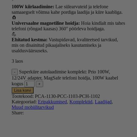
100W kiirlaadimine:
Lae sülearvuteid ja telefone
samaaegselt võimsa kahe pordiga laadija ja kiire kaabliga.
🧲
Universaalne magnetiline hoidja:
Hoia kindlalt mis tahes
telefoni (rõngad kaasas) 360° pöörleva hoidjaga.
💪
Ehitatud kestma:
Vastupidavad, kvaliteetsed tarvikud,
mis on disainitud pikaajaliseks kasutamiseks ja
usaldusväärsuseks.
3 laos
Superkiire autolaadimise komplekt: Prio 100W,
12/24V adapter, MagSafe telefoni hoidja, 100W kaabel
kogus
Lisa korvi
Tootekood:
PCA-1130-PCC-1103-PCH-1102
Kategooriad:
Eripakkumised
,
Komplektid
,
Laadijad
,
Muud mobiilitarvikud
Share: