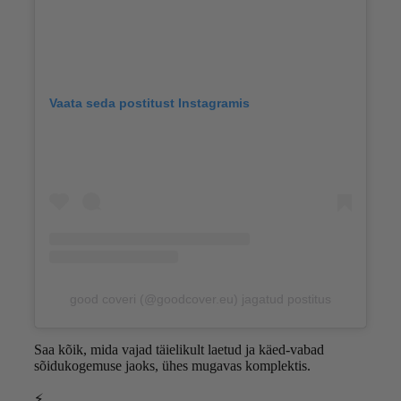
Vaata seda postitust Instagramis
good coveri (@goodcover.eu) jagatud postitus
Saa kõik, mida vajad täielikult laetud ja käed-vabad
sõidukogemuse jaoks, ühes mugavas komplektis.
⚡