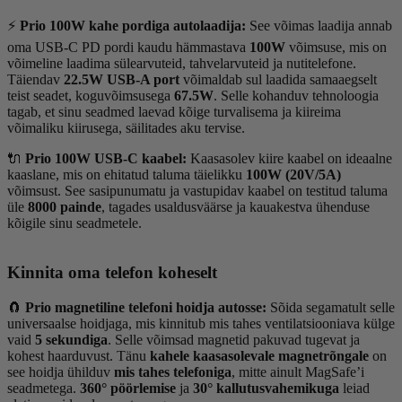
⚡
Prio 100W kahe pordiga autolaadija:
See võimas laadija annab
oma USB-C PD pordi kaudu hämmastava
100W
võimsuse, mis on
võimeline laadima sülearvuteid, tahvelarvuteid ja nutitelefone.
Täiendav
22.5W USB-A port
võimaldab sul laadida samaaegselt
teist seadet, koguvõimsusega
67.5W
. Selle kohanduv tehnoloogia
tagab, et sinu seadmed laevad kõige turvalisema ja kiireima
võimaliku kiirusega, säilitades aku tervise.
🔌
Prio 100W USB-C kaabel:
Kaasasolev kiire kaabel on ideaalne
kaaslane, mis on ehitatud taluma täielikku
100W (20V/5A)
võimsust. See sasipunumatu ja vastupidav kaabel on testitud taluma
üle
8000 painde
, tagades usaldusväärse ja kauakestva ühenduse
kõigile sinu seadmetele.
Kinnita oma telefon koheselt
🧲
Prio magnetiline telefoni hoidja autosse:
Sõida segamatult selle
universaalse hoidjaga, mis kinnitub mis tahes ventilatsiooniava külge
vaid
5 sekundiga
. Selle võimsad magnetid pakuvad tugevat ja
kohest haarduvust. Tänu
kahele kaasasolevale magnetrõngale
on
see hoidja ühilduv
mis tahes telefoniga
, mitte ainult MagSafe’i
seadmetega.
360° pöörlemise
ja
30° kallutusvahemikuga
leiad