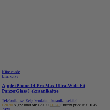
Kiire vaade
Lisa korvi
Apple iPhone 14 Pro Max Ultra-Wide Fit
PanzerGlass® ekraanikaitse
Telefonikaitse
,
Eelpakendatud ekraanikaitsekiled
€
20.90
Algne hind oli: €20.90.
€
10.45
Current price is: €10.45.
-50%