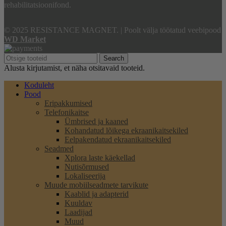
rehabilitatsioonifond.
© 2025 RESISTANCE MAGNET.
|
Poolt välja töötatud veebipood
WD Market
Search
Alusta kirjutamist, et näha otsitavaid tooteid.
Koduleht
Pood
Eripakkumised
Telefonikaitse
Ümbrised ja kaaned
Kohandatud lõikega ekraanikaitsekiled
Eelpakendatud ekraanikaitsekiled
Seadmed
Xplora laste käekellad
Nutisõrmused
Lokaliseerija
Muude mobiilseadmete tarvikute
Kaablid ja adapterid
Kuuldav
Laadijad
Muud