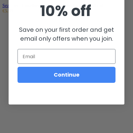
10% off
Seadmed
,
Lokaliseerija
,
Muud mobiilitarvikud
,
Muud
€
5.99
Save on your first order and get
email only offers when you join.
Email
Continue