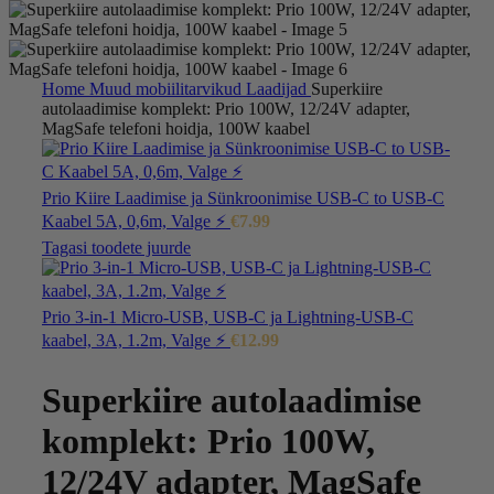
Home
Muud mobiilitarvikud
Laadijad
Superkiire
autolaadimise komplekt: Prio 100W, 12/24V adapter,
MagSafe telefoni hoidja, 100W kaabel
Prio Kiire Laadimise ja Sünkroonimise USB-C to USB-C
Kaabel 5A, 0,6m, Valge ⚡
€
7.99
Tagasi toodete juurde
Prio 3-in-1 Micro-USB, USB-C ja Lightning-USB-C
kaabel, 3A, 1.2m, Valge ⚡
€
12.99
Superkiire autolaadimise
komplekt: Prio 100W,
12/24V adapter, MagSafe