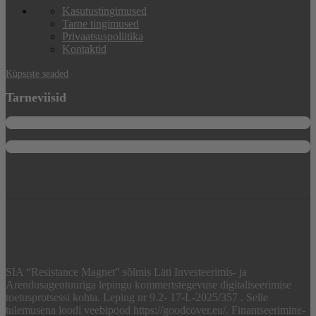
Kasutustingimused
Tarne tingimused
Privaatsuspoliitika
Kontaktid
Küpsiste seaded
Tarneviisid
SIA “Resistance Magnet” sõlmis Läti Investeerimis- ja
Arendusagentuuriga lepingu kommertstegevuse digitaliseerimise
toetusprotsessi kohta. Leping nr 9.2- 17-L-2025/357 . Selle
tulemusena loodi veebipood https://goodcover.eu/. Finantseerimine-