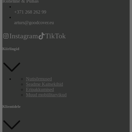
Roheline & Puhas
+371 268 262 99
arturs@goodcover.eu
Instagram
TikTok
Kiirlingid
Nutisõrmused
Seadme Kaitsekihid
Eripakkumised
Muud mobiilitarvikud
Klientidele