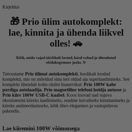
Kirjeldus
🎁 Prio ülim autokomplekt:
lae, kinnita ja ühenda liikvel
olles! 🚗
Kõik, mida vajad täielikult laetud, käed-vabad ja ühendatud
sõidukogemuse jaoks. ✨
Tutvustame
Prio ülimat autokomplekti
, hoolikalt loodud
komplekti, mis on mõeldud sinu teel oldud aja superlaadimiseks. See
komplekt ühendab kolm olulist lisatarvikut:
Prio 100W kahe
pordiga autolaadija
,
Prio magnetiline telefoni hoidja autosse
ja
Prio kiire 100W USB-C kaabel
. Koos loovad nad sujuva
ökosüsteemi kiireks laadimiseks, seadme turvaliseks kinnitamiseks ja
kiireks andmeedastuseks, kõik ühes elegantses ja vastupidavas
pakendis.
Lae kiiremini 100W võimsusega