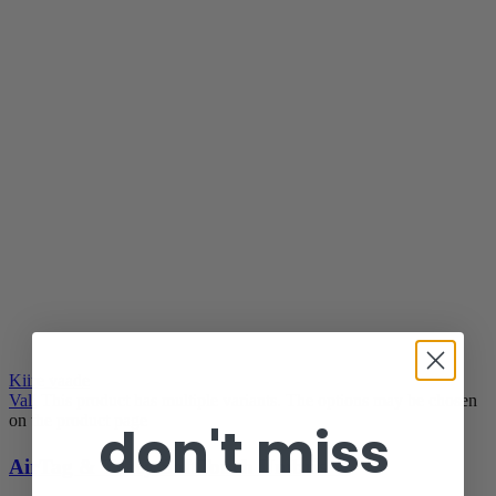
Kiire vaade
Vali
This product has multiple variants. The options may be chosen
on the product page
don't miss
AirTag & Tracy SoftTouch Ümbris 🛡️