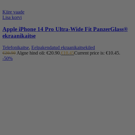
Kiire vaade
Lisa korvi
Apple iPhone 14 Pro Ultra-Wide Fit PanzerGlass®
ekraanikaitse
Telefonikaitse
,
Eelpakendatud ekraanikaitsekiled
€
20.90
Algne hind oli: €20.90.
€
10.45
Current price is: €10.45.
-50%