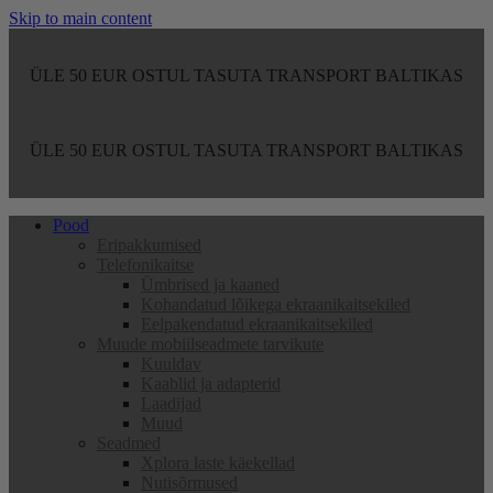
Skip to main content
ÜLE 50 EUR OSTUL TASUTA TRANSPORT BALTIKAS
ÜLE 50 EUR OSTUL TASUTA TRANSPORT BALTIKAS
Pood
Eripakkumised
Telefonikaitse
Ümbrised ja kaaned
Kohandatud lõikega ekraanikaitsekiled
Eelpakendatud ekraanikaitsekiled
Muude mobiilseadmete tarvikute
Kuuldav
Kaablid ja adapterid
Laadijad
Muud
Seadmed
Xplora laste käekellad
Nutisõrmused