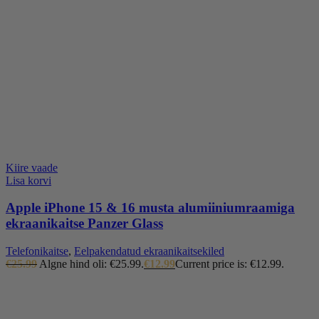
Kiire vaade
Lisa korvi
Apple iPhone 15 & 16 musta alumiiniumraamiga
ekraanikaitse Panzer Glass
Telefonikaitse
,
Eelpakendatud ekraanikaitsekiled
€
25.99
Algne hind oli: €25.99.
€
12.99
Current price is: €12.99.