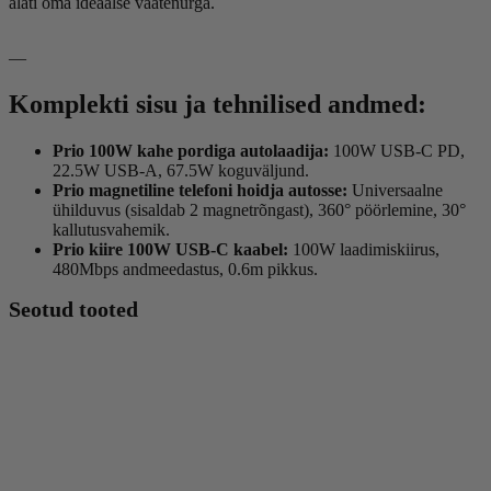
alati oma ideaalse vaatenurga.
—
Komplekti sisu ja tehnilised andmed:
Prio 100W kahe pordiga autolaadija:
100W USB-C PD,
22.5W USB-A, 67.5W koguväljund.
Prio magnetiline telefoni hoidja autosse:
Universaalne
ühilduvus (sisaldab 2 magnetrõngast), 360° pöörlemine, 30°
kallutusvahemik.
Prio kiire 100W USB-C kaabel:
100W laadimiskiirus,
480Mbps andmeedastus, 0.6m pikkus.
Seotud tooted