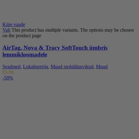
Kiire vaade
Vali
This product has multiple variants. The options may be chosen
on the product page
AirTag, Nova & Tracy SoftTouch ümbris
lemmikloomadele
Seadmed
,
Lokaliseerija
,
Muud mobiilitarvikud
,
Muud
€
5.99
-50%